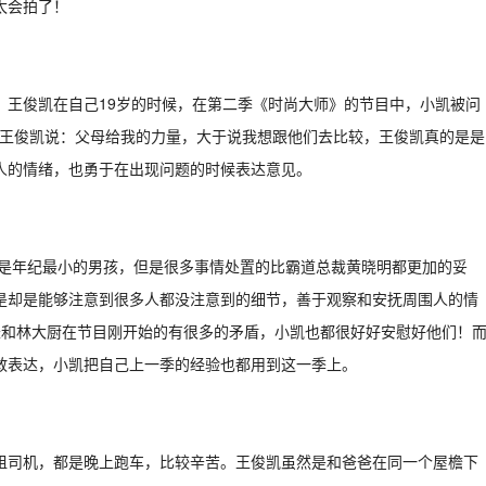
太会拍了！
。王俊凯在自己19岁的时候，在第二季《时尚大师》的节目中，小凯被问
母，王俊凯说：父母给我的力量，大于说我想跟他们去比较，王俊凯真的是是
人的情绪，也勇于在出现问题的时候表达意见。
凯是年纪最小的男孩，但是很多事情处置的比霸道总裁黄晓明都更加的妥
是却是能够注意到很多人都没注意到的细节，善于观察和安抚周围人的情
长和林大厨在节目刚开始的有很多的矛盾，小凯也都很好好安慰好他们！
敢表达，小凯把自己上一季的经验也都用到这一季上。
租司机，都是晚上跑车，比较辛苦。王俊凯虽然是和爸爸在同一个屋檐下