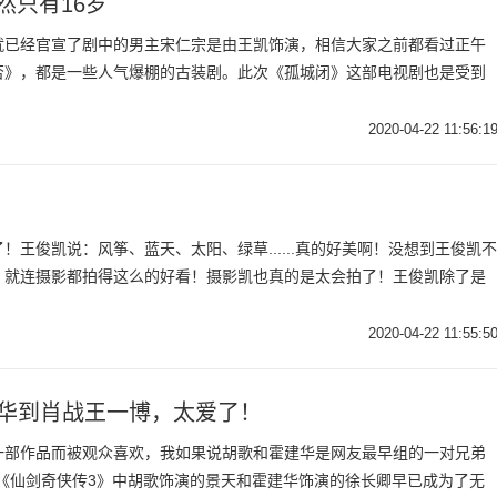
然只有16岁
就已经官宣了剧中的男主宋仁宗是由王凯饰演，相信大家之前都看过正午
否》，都是一些人气爆棚的古装剧。此次《孤城闭》这部电视剧也是受到
2020-04-22 11:56:1
王俊凯说：风筝、蓝天、太阳、绿草......真的好美啊！没想到王俊凯不
，就连摄影都拍得这么的好看！摄影凯也真的是太会拍了！王俊凯除了是
2020-04-22 11:55:5
建华到肖战王一博，太爱了！
一部作品而被观众喜欢，我如果说胡歌和霍建华是网友最早组的一对兄弟
《仙剑奇侠传3》中胡歌饰演的景天和霍建华饰演的徐长卿早已成为了无