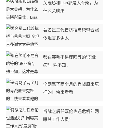
关晓彤和Lisa都是大骨架，为
什么关晓彤
著名星二代曾抗拒与爸爸合照
今坦言多谢太
都在笑毛不易鹿晗等的“职业
病”，殊不知，
全网骂了两个月的肖战原来冤
而
枉的！快来看看
肖战之后任嘉伦也遇危机？网
曝其工作人员“