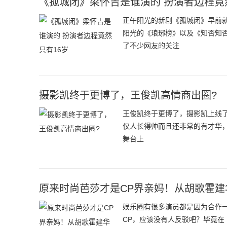
《孤城闭》梁怀吉是谁演的 扮演者边程竟
正午阳光的新剧《孤城闭》早前
阳光的《琅琊榜》以及《知否知
了不少网友的关注
摄影凯终于更博了，王俊凯高情商出圈?
王俊凯终于更博了，摄影凯上线了！
仅人长得帅而且还非常的有才华
舞台上
原来时尚芭莎才是CP界亲妈！从胡歌霍
娱乐圈有很多演员都是因为合作
CP，应该没有人反驳吧？毕竟在