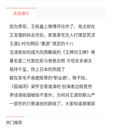
点击排行
因为李现，王栎鑫上微博评论炸了，亮点却在
王宝强妈妈去世后，家里豪宅无人打理显荒凉
王源|| 时光倒回 “重游” 限定的十八
沈涛是如何成为风雨飘摇的《王牌对王牌》唯
著名星二代曾抗拒与爸爸合照 今坦言多谢太
易烊千玺，你上日本的热搜了
都在笑毛不易鹿晗等的“职业病”，殊不知，
《孤城闭》梁怀吉是谁演的 扮演者边程竟然
李佳琦吸烟被拍不意外，为何对王源却那么严
一部穷的只剩演技的剧组了，大家知道是哪部
热门推荐