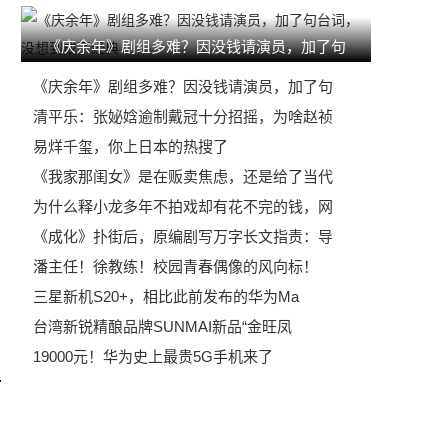
《庆余年》剧组多难？因没钱请演员，加了句
《庆余年》剧组多难？因没钱请演员，加了句
清平乐：张妼娢逾制戴冠十分招摇，为啥赵祯
易烊千玺，你上日本的热搜了
《我家那闺女》是在贩卖焦虑，还是给了当代
为什么释小龙多年不拍戏却有花不完的钱，网
《成化》扑街后，原编剧写万字长文指责：导
潘主任！徐教练！校园青春偶像的风向标！
三星新机S20+，相比此前发布的华为Ma
台湾新锐精酿品牌SUNMAI新品“金旺凤
19000元！华为史上最贵5G手机来了