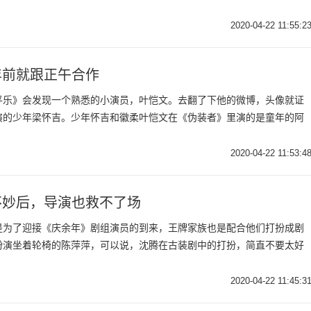
2020-04-22 11:55:2
年前就跟正午合作
平乐》会发现一个熟悉的小演员，叶恺文。去翻了下他的微博，头像就证
演的少年梁怀吉。少年怀吉和徽柔叶恺文在《伪装者》里演的是童年的阿
2020-04-22 11:53:4
不妙后，导演也救不了场
是为了迎接《庆余年》剧组演员的到来，王牌家族也是配合他们打扮成剧
扮演坐着轮椅的陈萍萍，可以说，沈腾在古装剧中的打扮，简直不要太好
2020-04-22 11:45:3