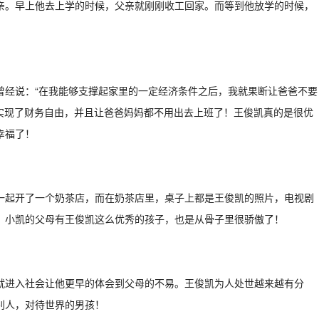
亲。早上他去上学的时候，父亲就刚刚收工回家。而等到他放学的时候，
曾经说：“在我能够支撑起家里的一定经济条件之后，我就果断让爸爸不要
俊凯就实现了财务自由，并且让爸爸妈妈都不用出去上班了！王俊凯真的是很优
幸福了！
一起开了一个奶茶店，而在奶茶店里，桌子上都是王俊凯的照片，电视剧
，小凯的父母有王俊凯这么优秀的孩子，也是从骨子里很骄傲了！
就进入社会让他更早的体会到父母的不易。王俊凯为人处世越来越有分
别人，对待世界的男孩！