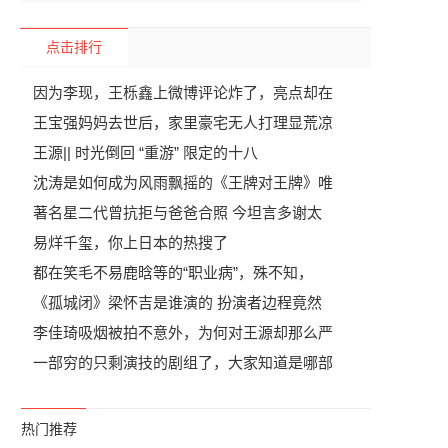
点击排行
因为李现，王栎鑫上微博评论炸了，亮点却在
王宝强妈妈去世后，家里豪宅无人打理显荒凉
王源|| 时光倒回 “重游” 限定的十八
沈涛是如何成为风雨飘摇的《王牌对王牌》唯
著名星二代曾抗拒与爸爸合照 今坦言多谢太
易烊千玺，你上日本的热搜了
都在笑毛不易鹿晗等的“职业病”，殊不知，
《孤城闭》梁怀吉是谁演的 扮演者边程竟然
李佳琦吸烟被拍不意外，为何对王源却那么严
一部穷的只剩演技的剧组了，大家知道是哪部
热门推荐