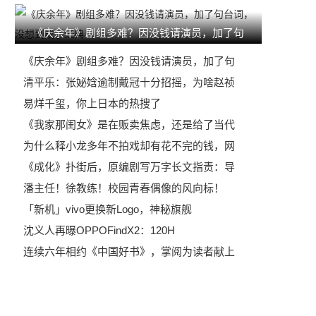
《庆余年》剧组多难？因没钱请演员，加了句
《庆余年》剧组多难？因没钱请演员，加了句
清平乐：张妼娢逾制戴冠十分招摇，为啥赵祯
易烊千玺，你上日本的热搜了
《我家那闺女》是在贩卖焦虑，还是给了当代
为什么释小龙多年不拍戏却有花不完的钱，网
《成化》扑街后，原编剧写万字长文指责：导
潘主任！徐教练！校园青春偶像的风向标！
「新机」vivo更换新Logo，神秘旗舰
沈义人再曝OPPOFindX2：120H
连续六年相约《中国好书》，掌阅为读者献上