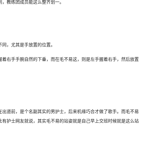
到，教练团成员能这么整齐划一。
不同，尤其是手放置的位置。
握着右手手腕自然的下垂，而在毛不易这，则是左手握着右手，然后放置
在出道前，是个名副其实的男护士，后来机缘巧合才做了歌手。而毛不易
此有护士网友就说，其实毛不易的站姿就是自己早上交班时候就是这么站