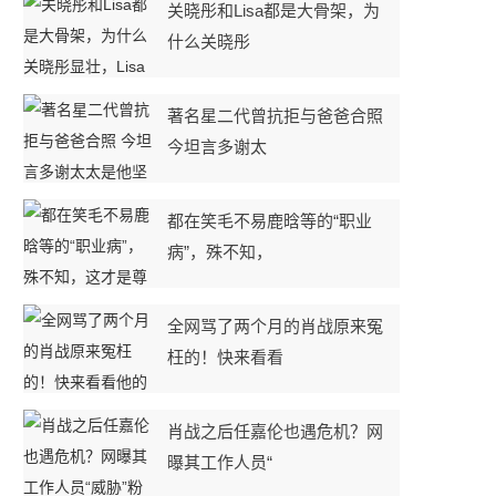
关晓彤和Lisa都是大骨架，为
什么关晓彤
著名星二代曾抗拒与爸爸合照
今坦言多谢太
都在笑毛不易鹿晗等的“职业
病”，殊不知，
全网骂了两个月的肖战原来冤
枉的！快来看看
肖战之后任嘉伦也遇危机？网
曝其工作人员“