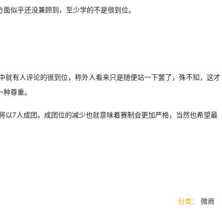
方面似乎还没兼顾到，至少学的不是很到位。
其中就有人评论的很到位，称外人看来只是随便站一下罢了，殊不知，这才
一种尊重。
终将以7人成团。成团位的减少也就意味着赛制会更加严格，当然也希望最
分类：
微商