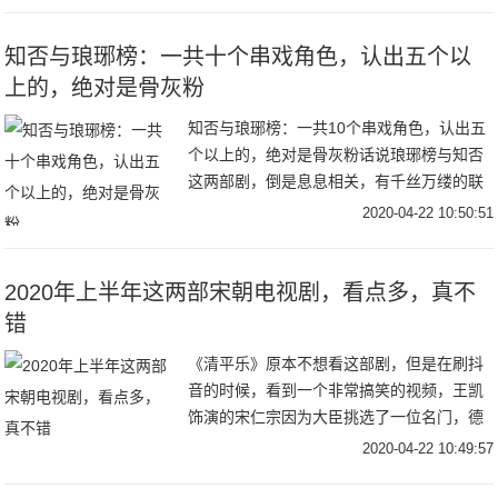
先是肖战的
知否与琅琊榜：一共十个串戏角色，认出五个以
上的，绝对是骨灰粉
知否与琅琊榜：一共10个串戏角色，认出五
个以上的，绝对是骨灰粉话说琅琊榜与知否
这两部剧，倒是息息相关，有千丝万缕的联
系，二者都是正午阳光剧组花重金打造的古
2020-04-22 10:50:51
装剧，只是一部是权谋，一部是宅斗。但是
很多都是
2020年上半年这两部宋朝电视剧，看点多，真不
错
《清平乐》原本不想看这部剧，但是在刷抖
音的时候，看到一个非常搞笑的视频，王凯
饰演的宋仁宗因为大臣挑选了一位名门，德
高，诚信，传闻貌丑的被休的曹家女子，大
2020-04-22 10:49:57
婚之夜竟然都没去婚房，第二天只看了那一
眼，就爱上