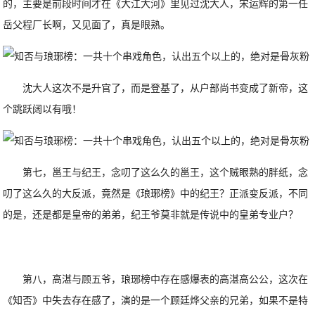
的，主要是前段时间才在《大江大河》里见过沈大人，宋运辉的第一任
岳父程厂长啊，又见面了，真是眼熟。
沈大人这次不是升官了，而是登基了，从户部尚书变成了新帝，这
个跳跃阔以有哦！
第七，邕王与纪王，念叨了这么久的邕王，这个贼眼熟的胖纸，念
叨了这么久的大反派，竟然是《琅琊榜》中的纪王？正派变反派，不同
的是，还是都是皇帝的弟弟，纪王爷莫非就是传说中的皇弟专业户？
第八，高湛与顾五爷，琅琊榜中存在感爆表的高湛高公公，这次在
《知否》中失去存在感了，演的是一个顾廷烨父亲的兄弟，如果不是特