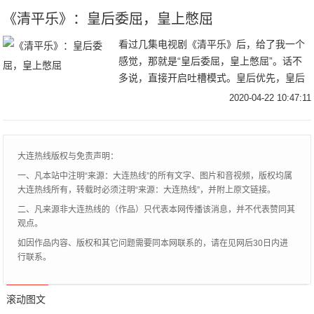
《清平乐》：皇后委屈，皇上憋屈
看过几集电视剧《清平乐》后，给了我一个
感觉，那就是“皇后委屈，皇上憋屈”。话不
多说，直接开启吐槽模式。皇后优先，皇后
先来江疏影饰演的曹丹姝是此剧最大亮点。
2020-04-22 10:47:11
进宫前宛若脱兔仙女，思维敏捷且活泼可
爱。可进宫
大连热线版权与免责声明：
一、凡本站中注明“来源：大连热线”的所有文字、图片和音视频，版权均属
大连热线所有，转载时必须注明“来源：大连热线”，并附上原文链接。
二、凡来源非大连热线的（作品）只代表本网传播该消息，并不代表赞同其
观点。
如因作品内容、版权和其它问题需要同本网联系的，请在见网后30日内进
行联系。
滚动图文