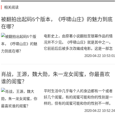
相关阅读
被翻拍出起码5个版本，《呼啸山庄》的魅力到底
在哪？
电影史上，由原著小说翻拍至银幕作品的情
况并不少见。《呼啸山庄》就是其中之一。
它前前后后被多次改编成电影。这是一部怎
样的作品？它又有什么不朽的魅力？从原著
2020-04-22 10:53:01
文本的角度来聊聊，也会很有趣。1.形式的
实验这是
肖战，王源，魏大勋，朱一龙女闺蜜，你最喜欢
谁的闺蜜？
平时生活中几乎每个人的身边都有一个或者
好几个闺蜜，有的闺蜜可能和你的性别是一
样的，但有的闺蜜可能和你的性别不一样。
那就和大家分享一下娱乐圈中的那些异性闺
2020-04-22 10:52:24
蜜，看看哪一对是让你们感到意外的呢？首