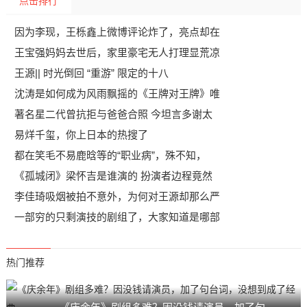
点击排行
因为李现，王栎鑫上微博评论炸了，亮点却在
王宝强妈妈去世后，家里豪宅无人打理显荒凉
王源|| 时光倒回 “重游” 限定的十八
沈涛是如何成为风雨飘摇的《王牌对王牌》唯
著名星二代曾抗拒与爸爸合照 今坦言多谢太
易烊千玺，你上日本的热搜了
都在笑毛不易鹿晗等的“职业病”，殊不知，
《孤城闭》梁怀吉是谁演的 扮演者边程竟然
李佳琦吸烟被拍不意外，为何对王源却那么严
一部穷的只剩演技的剧组了，大家知道是哪部
热门推荐