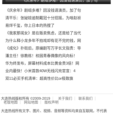
《庆余年》剧组多难？因没钱请演员，加了句
《庆余年》剧组多难？因没钱请演员，加了句
清平乐：张妼娢逾制戴冠十分招摇，为啥赵祯
易烊千玺，你上日本的热搜了
《我家那闺女》是在贩卖焦虑，还是给了当代
为什么释小龙多年不拍戏却有花不完的钱，网
《成化》扑街后，原编剧写万字长文指责：导
潘主任！徐教练！校园青春偶像的风向标！
华为终发布，屏幕材料成本比黄金贵3倍！网
业内最快！小米首款40W无线闪充官宣：4
双11必买手机清单：超高性价比or极致旗
大连热线版权所有 ©2009-2019
关于我们
联系我们
老版地图
网站地图
版权声明
大连热线所有文字、图片、视频、音频等资料均来自互联网，不代表