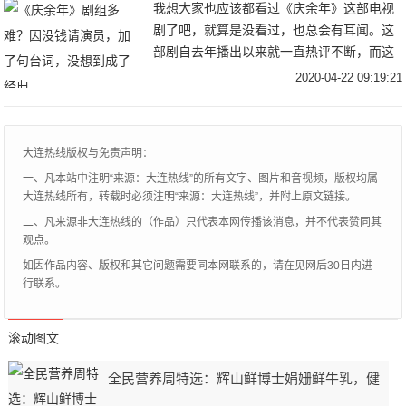
我想大家也应该都看过《庆余年》这部电视
剧了吧，就算是没看过，也总会有耳闻。这
部剧自去年播出以来就一直热评不断，而这
部剧也同时带火了很多演员，像饰演王启年
2020-04-22 09:19:21
的演员王雨，饰演二皇子的演员刘端端，他
们都凭借着
大连热线版权与免责声明：
一、凡本站中注明“来源：大连热线”的所有文字、图片和音视频，版权均属
大连热线所有，转载时必须注明“来源：大连热线”，并附上原文链接。
二、凡来源非大连热线的（作品）只代表本网传播该消息，并不代表赞同其
观点。
如因作品内容、版权和其它问题需要同本网联系的，请在见网后30日内进
行联系。
滚动图文
全民营养周特选：辉山鲜博士娟姗鲜牛乳，健