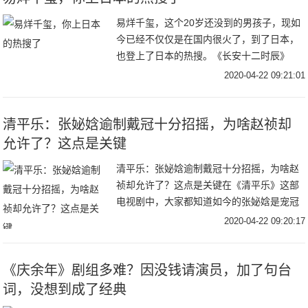
易烊千玺，这个20岁还没到的男孩子，现如
今已经不仅仅是在国内很火了，到了日本，
也登上了日本的热搜。《长安十二时辰》
中，易烊千玺饰演小狐狸李必，现如今《长
2020-04-22 09:21:01
安十二时辰》在日本刚刚开播，就引起了日
本网友的热
清平乐：张妼娢逾制戴冠十分招摇，为啥赵祯却
允许了？这点是关键
清平乐：张妼娢逾制戴冠十分招摇，为啥赵
祯却允许了？这点是关键在《清平乐》这部
电视剧中，大家都知道如今的张妼娢是宠冠
六宫，是所有人都攀附的对象。而张妼娢更
2020-04-22 09:20:17
是侍宠生娇，不仅处处刁难，而且一点不懂
宫中的规矩
《庆余年》剧组多难？因没钱请演员，加了句台
词，没想到成了经典