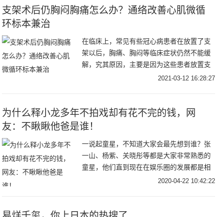
支架术后仍胸闷胸痛怎么办？通络改善心肌微循
环标本兼治
在临床上，常见有些冠心病患者在放置了支
架以后，胸痛、胸闷等临床症状仍然不能缓
解，究其原因，主要是因为这些患者放置支
架后未能解决心肌微循环障碍，心脏没有得
2021-03-12 16:28:27
到血液的有效灌注，从而导致的胸闷、胸痛
等症状无法
为什么释小龙多年不拍戏却有花不完的钱，网
友：不瞅瞅他爸是谁！
一说起童星，不知道大家会最先想到谁？张
一山、杨紫、关晓彤等都是大家非常熟悉的
童星，他们直到现在在娱乐圈的发展都是相
当不错的，但今天小编要给大家介绍的童星
2020-04-22 10:42:22
是释小龙。释小龙大家也非常的熟悉，他从
小就开始学
易烊千玺，你上日本的热搜了