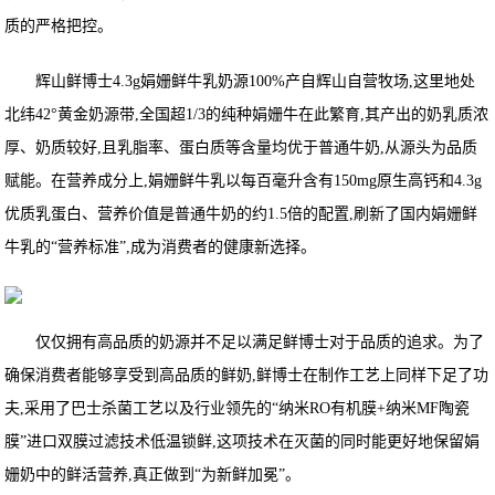
质的严格把控。
辉山鲜博士4.3g娟姗鲜牛乳奶源100%产自辉山自营牧场,这里地处
北纬42°黄金奶源带,全国超1/3的纯种娟姗牛在此繁育,其产出的奶乳质浓
厚、奶质较好,且乳脂率、蛋白质等含量均优于普通牛奶,从源头为品质
赋能。在营养成分上,娟姗鲜牛乳以每百毫升含有150mg原生高钙和4.3g
优质乳蛋白、营养价值是普通牛奶的约1.5倍的配置,刷新了国内娟姗鲜
牛乳的“营养标准”,成为消费者的健康新选择。
仅仅拥有高品质的奶源并不足以满足鲜博士对于品质的追求。为了
确保消费者能够享受到高品质的鲜奶,鲜博士在制作工艺上同样下足了功
夫,采用了巴士杀菌工艺以及行业领先的“纳米RO有机膜+纳米MF陶瓷
膜”进口双膜过滤技术低温锁鲜,这项技术在灭菌的同时能更好地保留娟
姗奶中的鲜活营养,真正做到“为新鲜加冕”。