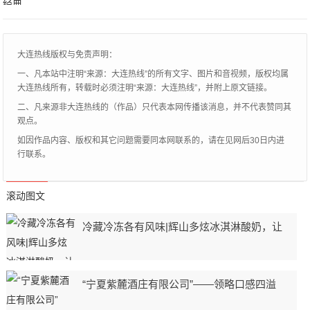
的演员王雨，饰演二皇子的演员刘端端，他
们都凭借着
大连热线版权与免责声明：
一、凡本站中注明“来源：大连热线”的所有文字、图片和音视频，版权均属
大连热线所有，转载时必须注明“来源：大连热线”，并附上原文链接。
二、凡来源非大连热线的（作品）只代表本网传播该消息，并不代表赞同其
观点。
如因作品内容、版权和其它问题需要同本网联系的，请在见网后30日内进
行联系。
滚动图文
冷藏冷冻各有风味|辉山多炫冰淇淋酸奶，让
“宁夏紫麓酒庄有限公司”——领略口感四溢