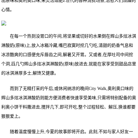
出原味和奥利奥口味,来灵活适配Z世代的各种消费场景,治愈人们烦躁的
心情。
在每一个热到没胃口的午间,将坚果或切好的水果倒在辉山多炫冰淇
淋酸奶(原味)上,放入冰箱冷藏,嘴巴寂寞时挖几勺吃,清甜的奶香气息和
冰凉酷爽的口感便充斥唇齿之间,解暑又开胃。又或者,在厚吐司中间挖
个洞,舀几勺辉山多炫冰淇淋酸奶(原味)放进去,就能在家享受到甜品店里
的冰淇淋厚多士,解馋又健康。
而到了无精打采的午后,或休闲纳凉的晚间City Walk,奥利奥口味的
辉山多炫冰淇淋酸奶则能方便消费者快速享受美味,只需将特别配备的奥
利奥小饼干料撒进去,搅拌几下,即可开吃,整个过程轻松、解压,换谁都要
狠狠爱上。
随着温度慢慢上升,今夏的故事即将开启。此刻,不如与家人好友一