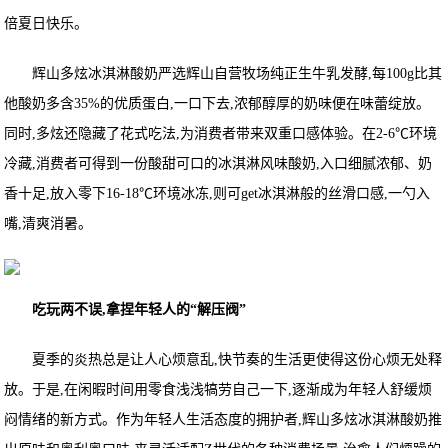
倍夏日快乐。
辉山多炫冰淇淋酸奶严选辉山自营牧场纯正生牛乳发酵,每100g比其
他酸奶多含35%的优质蛋白,一口下去,浓郁醇厚的奶味便在味蕾绽放。
同时,多炫还隐藏了花式吃法,为消费者带来双重口感体验。在2-6℃环境
冷藏,消费者可得到一份酸甜可口的冰淇淋风味酸奶,入口细腻浓郁、奶
香十足,放入零下16-18℃环境冰冻,则可get冰淇淋般的丝滑口感,一勺入
嘴,清爽消暑。
吃玩两不误,拿捏年轻人的“解压阀”
夏季的炎热总是让人心烦意乱,快节奏的生活更使得这份心烦无处释
放。于是,在闲暇时间用零食浅浅犒劳自己一下,逐渐成为年轻人舒缓烦
闷情绪的新方式。作为年轻人生活态度的拥护者,辉山多炫冰淇淋酸奶推