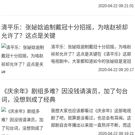
中，易烊千玺饰演小狐狸李必，现如今《长
2020-04-22 09:21:01
安十二时辰》在日本刚刚开播，就引起了日
本网友的热
清平乐：张妼娢逾制戴冠十分招摇，为啥赵祯却
允许了？这点是关键
清平乐：张妼娢逾制戴冠十分招摇，为啥赵
祯却允许了？这点是关键在《清平乐》这部
电视剧中，大家都知道如今的张妼娢是宠冠
六宫，是所有人都攀附的对象。而张妼娢更
2020-04-22 09:20:17
是侍宠生娇，不仅处处刁难，而且一点不懂
宫中的规矩
《庆余年》剧组多难？因没钱请演员，加了句台
词，没想到成了经典
我想大家也应该都看过《庆余年》这部电视
剧了吧，就算是没看过，也总会有耳闻。这
部剧自去年播出以来就一直热评不断，而这
部剧也同时带火了很多演员，像饰演王启年
2020-04-22 09:19:21