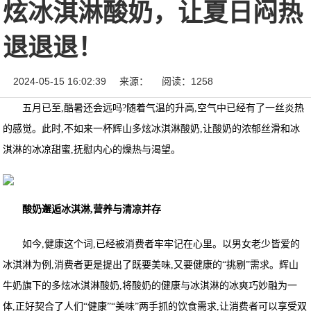
炫冰淇淋酸奶，让夏日闷热
退退退！
2024-05-15 16:02:39
来源：
阅读：1258
五月已至,酷暑还会远吗?随着气温的升高,空气中已经有了一丝炎热
的感觉。此时,不如来一杯辉山多炫冰淇淋酸奶,让酸奶的浓郁丝滑和冰
淇淋的冰凉甜蜜,抚慰内心的燥热与渴望。
酸奶邂逅冰淇淋,营养与清凉并存
如今,健康这个词,已经被消费者牢牢记在心里。以男女老少皆爱的
冰淇淋为例,消费者更是提出了既要美味,又要健康的“挑剔”需求。辉山
牛奶旗下的多炫冰淇淋酸奶,将酸奶的健康与冰淇淋的冰爽巧妙融为一
体,正好契合了人们“健康”“美味”两手抓的饮食需求,让消费者可以享受双