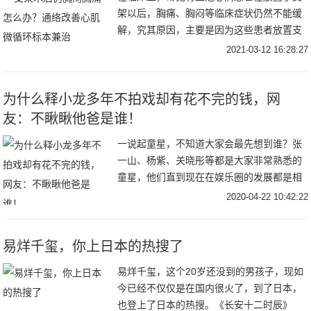
架以后，胸痛、胸闷等临床症状仍然不能缓
解，究其原因，主要是因为这些患者放置支
架后未能解决心肌微循环障碍，心脏没有得
2021-03-12 16:28:27
到血液的有效灌注，从而导致的胸闷、胸痛
等症状无法
为什么释小龙多年不拍戏却有花不完的钱，网
友：不瞅瞅他爸是谁！
一说起童星，不知道大家会最先想到谁？张
一山、杨紫、关晓彤等都是大家非常熟悉的
童星，他们直到现在在娱乐圈的发展都是相
当不错的，但今天小编要给大家介绍的童星
2020-04-22 10:42:22
是释小龙。释小龙大家也非常的熟悉，他从
小就开始学
易烊千玺，你上日本的热搜了
易烊千玺，这个20岁还没到的男孩子，现如
今已经不仅仅是在国内很火了，到了日本，
也登上了日本的热搜。《长安十二时辰》