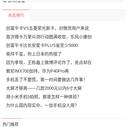
点击排行
创富牛卡VS五菱荣光新卡，对微货用户来说
首次微卡万里众测行动圆满收官，东风小康创
创富牛卡比长安星卡PLUS省至少5000
易烊千玺，你上日本的热搜了
因为李现，王栎鑫上微博评论炸了，亮点却在
索尼IMX700加持，华为P40Pro再
手机丢了不要慌，第一时间要做这几件事！
大屏才够爽——几款2000元以内6寸大屏
用小米手机5拍照，那是怎样一种体验？
为什么国内现实中，一加手机没人用？
热门推荐