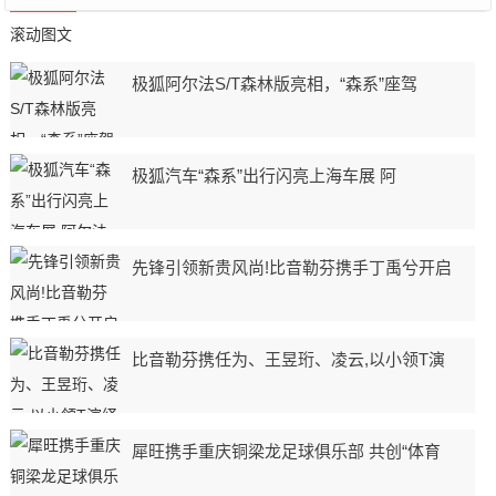
滚动图文
极狐阿尔法S/T森林版亮相，“森系”座驾
极狐汽车“森系”出行闪亮上海车展 阿
先锋引领新贵风尚!比音勒芬携手丁禹兮开启
比音勒芬携任为、王昱珩、凌云,以小领T演
犀旺携手重庆铜梁龙足球俱乐部 共创“体育