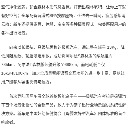
空气净化滤芯，配合森林木质气息香氛，打造出森林氧吧，让你上车就
有好空气；全车配备沉浸式SPA按摩座椅，坐进去一瞬间，疲劳感烟消
云散；新车还提供露营、休憩、宝宝等多种情景模式，完美匹配用户的
各种出行场景。
向来以长续航、真续航著称的极狐汽车，通过整车减重 13Kg，降
低风阻系数、轮胎滚阻系数，成功将阿尔法S森林版的续航推向
735km、阿尔法T森林版续航升级至688km，而电耗低至仅
16kw·h/100km，加之全场景智能语音交互功能的进一步丰富，足以让
用户能够从容驰骋诗与远方。
首次登陆国际车展全球首款智能亲子车——极狐汽车考拉是极狐汽
车首个场景化驱动的全新产品，致力于为亲子出行全场景提供系统性解
决方案。新车是中国妇幼保健协会《母婴友好型汽车》团体标准的首个
响应者。