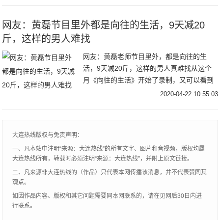
来非常清
网友：黄磊节目里外都是向往的生活，9天减20
斤，这样的男人难找
网友：黄磊老师节目里外，都是向往的生
活，9天减20斤，这样的男人真难找从这个
月《向往的生活》开始了录制，又可以看到
黄磊老师在厨房忙碌的身影了。用黄老师的
2020-04-22 10:55:03
话：“出门去做饭，回家也做饭…吃饭饭
啦……”真如
大连热线版权与免责声明：
一、凡本站中注明“来源：大连热线”的所有文字、图片和音视频，版权均属
大连热线所有，转载时必须注明“来源：大连热线”，并附上原文链接。
二、凡来源非大连热线的（作品）只代表本网传播该消息，并不代表赞同其
观点。
如因作品内容、版权和其它问题需要同本网联系的，请在见网后30日内进
行联系。