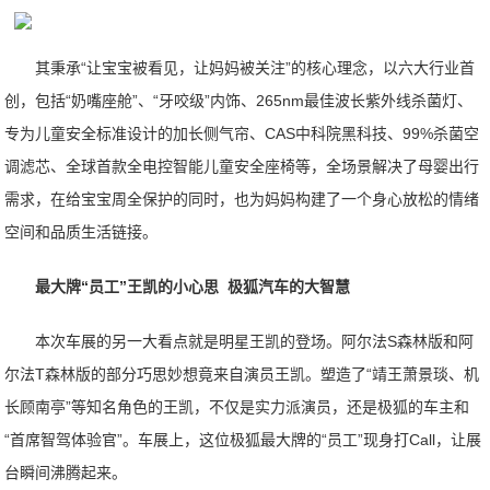
其秉承“让宝宝被看见，让妈妈被关注”的核心理念，以六大行业首
创，包括“奶嘴座舱”、“牙咬级”内饰、265nm最佳波长紫外线杀菌灯、
专为儿童安全标准设计的加长侧气帘、CAS中科院黑科技、99%杀菌空
调滤芯、全球首款全电控智能儿童安全座椅等，全场景解决了母婴出行
需求，在给宝宝周全保护的同时，也为妈妈构建了一个身心放松的情绪
空间和品质生活链接。
最大牌“员工”王凯的小心思 极狐汽车的大智慧
本次车展的另一大看点就是明星王凯的登场。阿尔法S森林版和阿
尔法T森林版的部分巧思妙想竟来自演员王凯。塑造了“靖王萧景琰、机
长顾南亭”等知名角色的王凯，不仅是实力派演员，还是极狐的车主和
“首席智驾体验官”。车展上，这位极狐最大牌的“员工”现身打Call，让展
台瞬间沸腾起来。