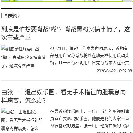
相关阅读
到底是谁想要肖战“糊”？肖战黑粉又搞事情了，这
次有些严重
4月21日，肖战工作室发声明表示，近期有
部分用户宣称肖战粉丝在聊天群使用反动头
衔，且一直有不明用户冒充肖战本人在公共
网络平台发布不实言论、骗取粉丝钱财、教
2020-04-22 10:59:08
唆他人网暴，此举对肖战先生的名誉造成了
严重影响
由张一山退出娱乐圈，看无手术指征的胆囊息肉
样病变，怎么办？
在最近的娱乐圈中，一位正当红的影视剧演
员宣布要退出娱乐圈。他便是我们大家一直
都很喜欢的男星，张一山。他所拍摄的《家
有儿女》系列可以说成为了承载我们一代记