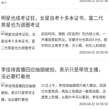
2020-04-22 10:57:40
忆的一部电视剧，可以说我们是看着他所长
大。并且随
明星也成考证狂，女星自考十多本证书，富二代
男星也为退圈考证
前段时间，港剧《叹息桥》在内地上线，一
开播就掀起热议，豆瓣评分也高达8.8分。剧
中四位主角李子勇、方小薇、何乐儿和胡启
源的关系错综复杂，让人越看越上头。李子
2020-04-22 10:56:55
勇与方小薇的饰演者，即林保怡和周家怡，
从《玛
李佳琦直播回应抽烟被拍，表示只是带货主播，
没必要盯着他
21日上午，李佳琦抽烟照片被人曝出，因其
讨论度很高，再加上吸烟这一敏感话题，迅
速登上热搜。从图片中可以看到，李佳琦和
自己的工作人员一起带着狗狗外出，他身穿
2020-04-22 10:56:02
黑色印花T，搭配白色休闲裤，整个人看起