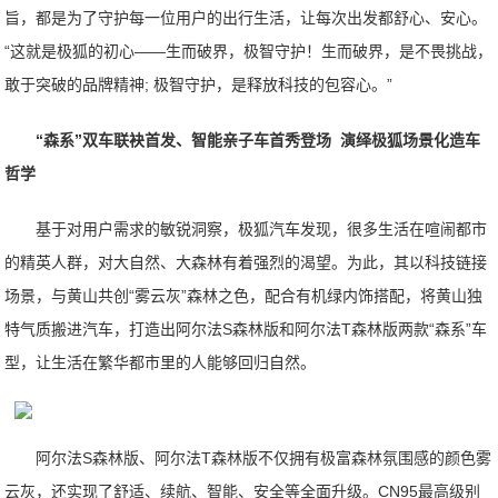
旨，都是为了守护每一位用户的出行生活，让每次出发都舒心、安心。
“这就是极狐的初心——生而破界，极智守护！生而破界，是不畏挑战，
敢于突破的品牌精神; 极智守护，是释放科技的包容心。”
“森系”双车联袂首发、智能亲子车首秀登场 演绎极狐场景化造车
哲学
基于对用户需求的敏锐洞察，极狐汽车发现，很多生活在喧闹都市
的精英人群，对大自然、大森林有着强烈的渴望。为此，其以科技链接
场景，与黄山共创“雾云灰”森林之色，配合有机绿内饰搭配，将黄山独
特气质搬进汽车，打造出阿尔法S森林版和阿尔法T森林版两款“森系”车
型，让生活在繁华都市里的人能够回归自然。
阿尔法S森林版、阿尔法T森林版不仅拥有极富森林氛围感的颜色雾
云灰，还实现了舒适、续航、智能、安全等全面升级。CN95最高级别