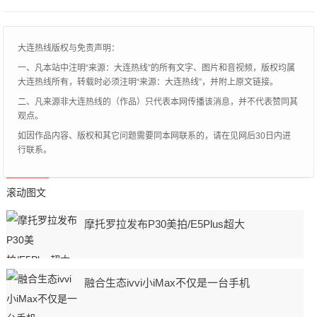
进宫前宛若脱兔仙女，思维敏捷且活泼可
爱。可进宫
大连热线版权与免责声明：
一、凡本站中注明“来源：大连热线”的所有文字、图片和音视频，版权均属
大连热线所有，转载时必须注明“来源：大连热线”，并附上原文链接。
二、凡来源非大连热线的（作品）只代表本网传播该消息，并不代表赞同其
观点。
如因作品内容、版权和其它问题需要同本网联系的，请在见网后30日内进
行联系。
滚动图文
摩托罗拉发布P30美拍/E5Plus超大
融合生态ivvi小iMax不仅是一台手机