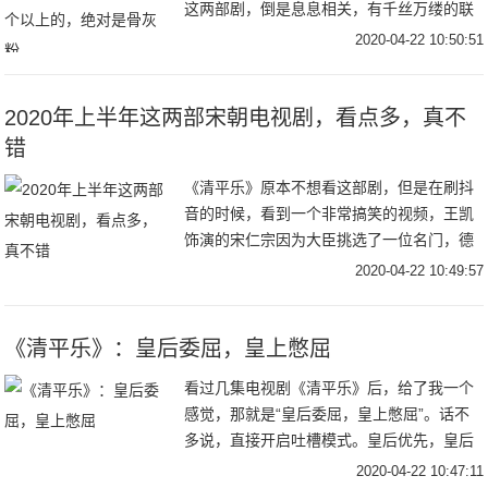
这两部剧，倒是息息相关，有千丝万缕的联
系，二者都是正午阳光剧组花重金打造的古
2020-04-22 10:50:51
装剧，只是一部是权谋，一部是宅斗。但是
很多都是
2020年上半年这两部宋朝电视剧，看点多，真不
错
《清平乐》原本不想看这部剧，但是在刷抖
音的时候，看到一个非常搞笑的视频，王凯
饰演的宋仁宗因为大臣挑选了一位名门，德
高，诚信，传闻貌丑的被休的曹家女子，大
2020-04-22 10:49:57
婚之夜竟然都没去婚房，第二天只看了那一
眼，就爱上
《清平乐》：皇后委屈，皇上憋屈
看过几集电视剧《清平乐》后，给了我一个
感觉，那就是“皇后委屈，皇上憋屈”。话不
多说，直接开启吐槽模式。皇后优先，皇后
先来江疏影饰演的曹丹姝是此剧最大亮点。
2020-04-22 10:47:11