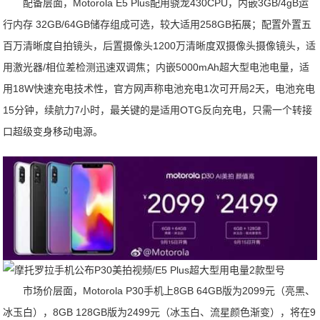
配备层面，Motorola E5 Plus配用骁龙430CPU，内嵌3GB/4gB运
行内存 32GB/64GB储存组成可选，较大适用258GB拓展；配置外置五
百万清晰度自拍镜头，后置摄像头1200万清晰度双摄像头摄像镜头，适
用激光器/相位差检测迅速双调焦；内嵌5000mAh超大型电池电量，适
用18W快速充电技术性，官方网声称电池充电1次可开局2天，电池充电
15分钟，续航力7小时，最关键的是适用OTG反向充电，只需一个转接
口超级变身移动电源。
市场价层面，Motorola P30手机上8GB 64GB版为2099元（亮黑、
冰玉白），8GB 128GB版为2499元（冰玉白、流星颜色渐变），将在9