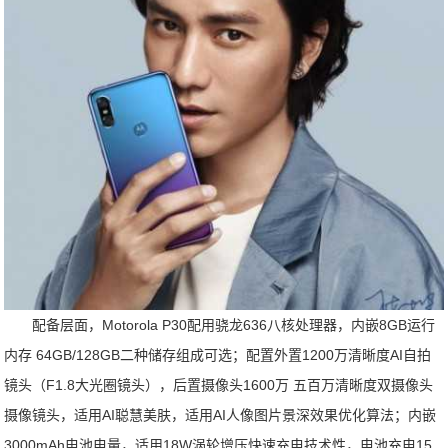
配备层面，Motorola P30配用骁龙636八核处理器，内嵌8GB运行
内存 64GB/128GB二种储存组成可选；配置外置1200万清晰度AI自拍
镜头（F1.8大光圈镜头），后置摄像头1600万 五百万清晰度双摄像头
摄像镜头，适用AI聪慧美肤，适用AI人像图片景深效果优化算法；内嵌
3000mAh电池电量，适用18W涡轮增压快速充电技术性，电池充电15