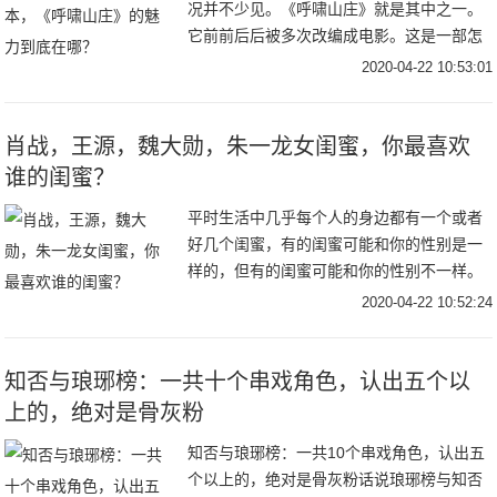
况并不少见。《呼啸山庄》就是其中之一。
它前前后后被多次改编成电影。这是一部怎
样的作品？它又有什么不朽的魅力？从原著
2020-04-22 10:53:01
文本的角度来聊聊，也会很有趣。1.形式的
实验这是
肖战，王源，魏大勋，朱一龙女闺蜜，你最喜欢
谁的闺蜜？
平时生活中几乎每个人的身边都有一个或者
好几个闺蜜，有的闺蜜可能和你的性别是一
样的，但有的闺蜜可能和你的性别不一样。
那就和大家分享一下娱乐圈中的那些异性闺
2020-04-22 10:52:24
蜜，看看哪一对是让你们感到意外的呢？首
先是肖战的
知否与琅琊榜：一共十个串戏角色，认出五个以
上的，绝对是骨灰粉
知否与琅琊榜：一共10个串戏角色，认出五
个以上的，绝对是骨灰粉话说琅琊榜与知否