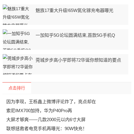
魅族17重大升级!65W氮化镓充电器曝光
一加知乎5G论坛圆满结束,首款5G手机Q
莞城步步高小学即将72华诞你想知道的要点
点击排行
因为李现，王栎鑫上微博评论炸了，亮点却在
索尼IMX700加持，华为P40Pro再
大屏才够爽——几款2000元以内6寸大屏
联想拯救者电竞手机再曝光：90W快充！