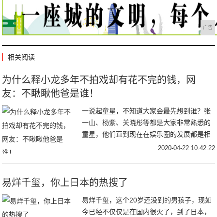
广告
相关阅读
为什么释小龙多年不拍戏却有花不完的钱，网
友：不瞅瞅他爸是谁！
一说起童星，不知道大家会最先想到谁？张
一山、杨紫、关晓彤等都是大家非常熟悉的
童星，他们直到现在在娱乐圈的发展都是相
当不错的，但今天小编要给大家介绍的童星
2020-04-22 10:42:22
是释小龙。释小龙大家也非常的熟悉，他从
小就开始学
易烊千玺，你上日本的热搜了
易烊千玺，这个20岁还没到的男孩子，现如
今已经不仅仅是在国内很火了，到了日本，