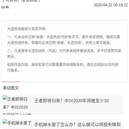
部剧也同时带火了很多演员，像饰演王启年
2020-04-22 09:19:21
的演员王雨，饰演二皇子的演员刘端端，他
们都凭借着
大连热线版权与免责声明：
一、凡本站中注明“来源：大连热线”的所有文字、图片和音视频，版权均属
大连热线所有，转载时必须注明“来源：大连热线”，并附上原文链接。
二、凡来源非大连热线的（作品）只代表本网传播该消息，并不代表赞同其
观点。
如因作品内容、版权和其它问题需要同本网联系的，请在见网后30日内进
行联系。
滚动图文
王者即将归来？中兴2020年将推至少10
手机掉水里了怎么办？这么做可以将损失降到