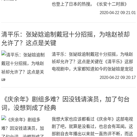
也登上了日本的热搜。《长安十二时辰》
中，易烊千玺饰演小狐狸李必，现如今《长
2020-04-22 09:21:01
安十二时辰》在日本刚刚开播，就引起了日
本网友的热
清平乐：张妼娢逾制戴冠十分招摇，为啥赵祯却
允许了？这点是关键
清平乐：张妼娢逾制戴冠十分招摇，为啥赵
祯却允许了？这点是关键在《清平乐》这部
电视剧中，大家都知道如今的张妼娢是宠冠
六宫，是所有人都攀附的对象。而张妼娢更
2020-04-22 09:20:17
是侍宠生娇，不仅处处刁难，而且一点不懂
宫中的规矩
《庆余年》剧组多难？因没钱请演员，加了句台
词，没想到成了经典
我想大家也应该都看过《庆余年》这部电视
剧了吧，就算是没看过，也总会有耳闻。这
部剧自去年播出以来就一直热评不断，而这