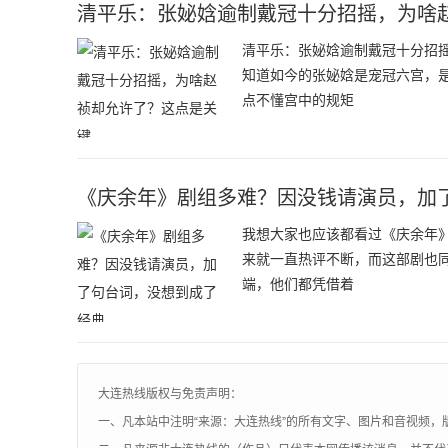
清平乐：张妼娢逾制戴冠十分招摇，为啥
清平乐：张妼娢逾制戴冠十分招
知道如今的张妼娢是宠冠六宫，
点不懂宫中的规矩
《庆余年》剧组多难？因没钱请演员，加
我想大家也应该都看过《庆余年
来就一直热评不断，而这部剧也
端，他们都凭借着
大连热线版权与免责声明：
一、凡本站中注明“来源：大连热线”的所有文字、图片和音视频，