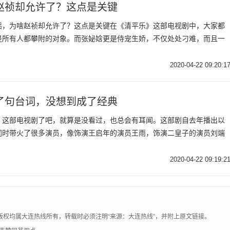
赵祯却允许了？这点是关键
摇，为啥赵祯却允许了？这点是关键在《清平乐》这部电视剧中，大家都
是所有人都攀附的对象。而张妼娢更是侍宠生娇，不仅处处刁难，而且一
2020-04-22 09:20:1
了句台词，没想到成了经典
》这部电视剧了吧，就算是没看过，也总会有耳闻。这部剧自去年播出以
同时带火了很多演员，像饰演王启年的演员王雨，饰演二皇子的演员刘端
2020-04-22 09:19:2
版权均属大连热线所有，转载时必须注明“来源：大连热线”，并附上原文链接。