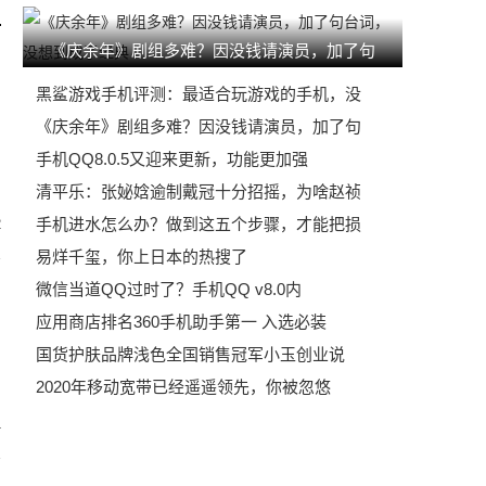
《庆余年》剧组多难？因没钱请演员，加了句
黑鲨游戏手机评测：最适合玩游戏的手机，没
《庆余年》剧组多难？因没钱请演员，加了句
手机QQ8.0.5又迎来更新，功能更加强
清平乐：张妼娢逾制戴冠十分招摇，为啥赵祯
手机进水怎么办？做到这五个步骤，才能把损
2
易烊千玺，你上日本的热搜了
微信当道QQ过时了？手机QQ v8.0内
应用商店排名360手机助手第一 入选必装
国货护肤品牌浅色全国销售冠军小玉创业说
2020年移动宽带已经遥遥领先，你被忽悠
1