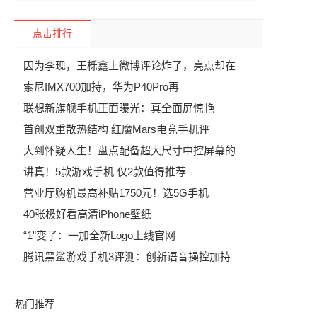
点击排行
因为李现，王栎鑫上微博评论炸了，亮点却在
索尼IMX700加持，华为P40Pro再
联想新旗舰手机正面曝光：真全面屏惊艳
首创双重散热结构 红魔Mars电竞手机评
大到怀疑人生！盘点配备超大尺寸中控屏幕的
讲真！5款游戏手机 仅2款值得推荐
营业厅购机最高补贴1750元！选5G手机
40张极好看高清iPhone壁纸
“1”变了：一加全新Logo上线官网
腾讯黑鲨游戏手机3评测：创新语音操控加持
热门推荐