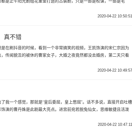
者都是正午阳光剧组花重金打造的古装剧，只是一部是权谋，一部是宅
2020-04-22 10:50:5
，真不错
但是在刷抖音的时候，看到一个非常搞笑的视频，王凯饰演的宋仁宗因为
信，传闻貌丑的被休的曹家女子，大婚之夜竟然都没去婚房，第二天只看
2020-04-22 10:49:5
了我一个感觉，那就是“皇后委屈，皇上憋屈”。话不多说，直接开启吐槽
影饰演的曹丹姝是此剧最大亮点。进宫前宛若脱兔仙女，思维敏捷且活泼
2020-04-22 10:47:1