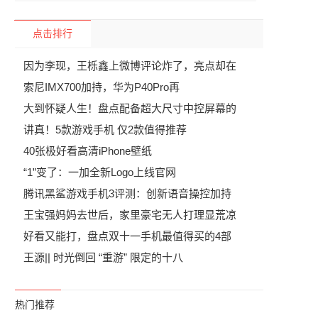
点击排行
因为李现，王栎鑫上微博评论炸了，亮点却在
索尼IMX700加持，华为P40Pro再
大到怀疑人生！盘点配备超大尺寸中控屏幕的
讲真！5款游戏手机 仅2款值得推荐
40张极好看高清iPhone壁纸
“1”变了：一加全新Logo上线官网
腾讯黑鲨游戏手机3评测：创新语音操控加持
王宝强妈妈去世后，家里豪宅无人打理显荒凉
好看又能打，盘点双十一手机最值得买的4部
王源|| 时光倒回 “重游” 限定的十八
热门推荐