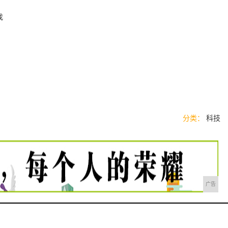
？
分类：
科技
广告