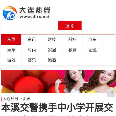
首页
资讯
财经
科技
汽车
娱乐
时尚
家居
教育
企业
游戏
商讯
微商
广告
大连热线
>
资讯
本溪交警携手中小学开展交