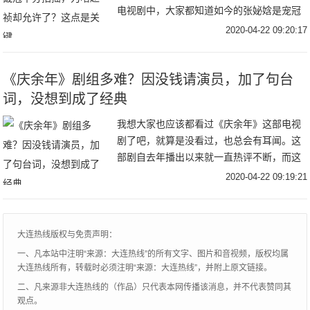
电视剧中，大家都知道如今的张妼娢是宠冠
六宫，是所有人都攀附的对象。而张妼娢更
2020-04-22 09:20:17
是侍宠生娇，不仅处处刁难，而且一点不懂
宫中的规矩
《庆余年》剧组多难？因没钱请演员，加了句台
词，没想到成了经典
我想大家也应该都看过《庆余年》这部电视
剧了吧，就算是没看过，也总会有耳闻。这
部剧自去年播出以来就一直热评不断，而这
部剧也同时带火了很多演员，像饰演王启年
2020-04-22 09:19:21
的演员王雨，饰演二皇子的演员刘端端，他
们都凭借着
大连热线版权与免责声明：
一、凡本站中注明“来源：大连热线”的所有文字、图片和音视频，版权均属
大连热线所有，转载时必须注明“来源：大连热线”，并附上原文链接。
二、凡来源非大连热线的（作品）只代表本网传播该消息，并不代表赞同其
观点。