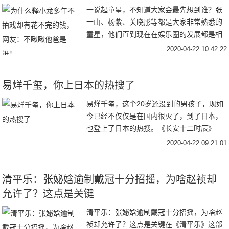
一说起童星，不知道大家会最先想到谁？张
一山、杨紫、关晓彤等都是大家非常熟悉的
童星，他们直到现在在娱乐圈的发展都是相
当不错的，但今天小编要给大家介绍的童星
2020-04-22 10:42:22
是释小龙。释小龙大家也非常的熟悉，他从
小就开始学
易烊千玺，你上日本的热搜了
易烊千玺，这个20岁还没到的男孩子，现如
今已经不仅仅是在国内很火了，到了日本，
也登上了日本的热搜。《长安十二时辰》
中，易烊千玺饰演小狐狸李必，现如今《长
2020-04-22 09:21:01
安十二时辰》在日本刚刚开播，就引起了日
本网友的热
清平乐：张妼娢逾制戴冠十分招摇，为啥赵祯却
允许了？这点是关键
清平乐：张妼娢逾制戴冠十分招摇，为啥赵
祯却允许了？这点是关键在《清平乐》这部