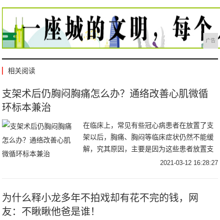
广告
相关阅读
支架术后仍胸闷胸痛怎么办？通络改善心肌微循
环标本兼治
在临床上，常见有些冠心病患者在放置了支
架以后，胸痛、胸闷等临床症状仍然不能缓
解，究其原因，主要是因为这些患者放置支
架后未能解决心肌微循环障碍，心脏没有得
2021-03-12 16:28:27
到血液的有效灌注，从而导致的胸闷、胸痛
等症状无法
为什么释小龙多年不拍戏却有花不完的钱，网
友：不瞅瞅他爸是谁！