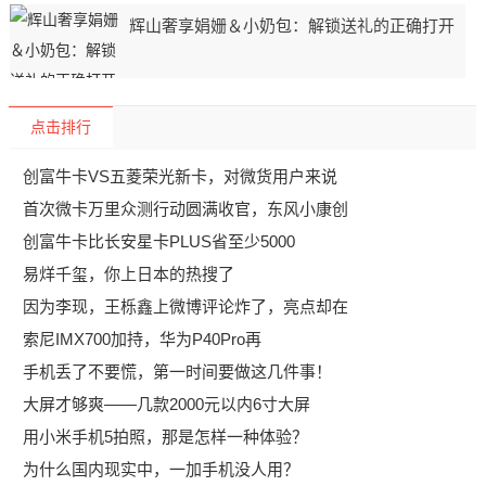
辉山奢享娟姗＆小奶包：解锁送礼的正确打开
点击排行
创富牛卡VS五菱荣光新卡，对微货用户来说
首次微卡万里众测行动圆满收官，东风小康创
创富牛卡比长安星卡PLUS省至少5000
易烊千玺，你上日本的热搜了
因为李现，王栎鑫上微博评论炸了，亮点却在
索尼IMX700加持，华为P40Pro再
手机丢了不要慌，第一时间要做这几件事！
大屏才够爽——几款2000元以内6寸大屏
用小米手机5拍照，那是怎样一种体验？
为什么国内现实中，一加手机没人用？