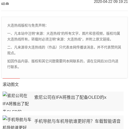
部剧也同时带火了很多演员，像饰演王启年
2020-04-22 09:19:21
的演员王雨，饰演二皇子的演员刘端端，他
们都凭借着
大连热线版权与免责声明：
一、凡本站中注明“来源：大连热线”的所有文字、图片和音视频，版权均属
大连热线所有，转载时必须注明“来源：大连热线”，并附上原文链接。
二、凡来源非大连热线的（作品）只代表本网传播该消息，并不代表赞同其
观点。
如因作品内容、版权和其它问题需要同本网联系的，请在见网后30日内进
行联系。
滚动图文
索尼公司在IFA将推出了配备OLED的x
手机导航与车机导航谁更好用？车载智能语音