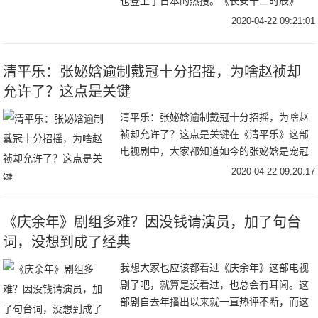
也登上了日本的热搜。《长安十二时辰》
中，易烊千玺饰演小狐狸李必，现如今《长
2020-04-22 09:21:01
安十二时辰》在日本刚刚开播，就引起了日
本网友的热
清平乐：张妼娢逾制戴冠十分招摇，为啥赵祯却
允许了？这点是关键
清平乐：张妼娢逾制戴冠十分招摇，为啥赵
祯却允许了？这点是关键在《清平乐》这部
电视剧中，大家都知道如今的张妼娢是宠冠
六宫，是所有人都攀附的对象。而张妼娢更
2020-04-22 09:20:17
是侍宠生娇，不仅处处刁难，而且一点不懂
宫中的规矩
《庆余年》剧组多难？因没钱请演员，加了句台
词，没想到成了经典
我想大家也应该都看过《庆余年》这部电视
剧了吧，就算是没看过，也总会有耳闻。这
部剧自去年播出以来就一直热评不断，而这