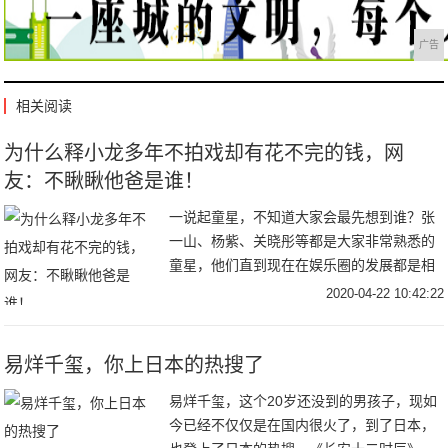
广告
相关阅读
为什么释小龙多年不拍戏却有花不完的钱，网
友：不瞅瞅他爸是谁！
一说起童星，不知道大家会最先想到谁？张
一山、杨紫、关晓彤等都是大家非常熟悉的
童星，他们直到现在在娱乐圈的发展都是相
当不错的，但今天小编要给大家介绍的童星
2020-04-22 10:42:22
是释小龙。释小龙大家也非常的熟悉，他从
小就开始学
易烊千玺，你上日本的热搜了
易烊千玺，这个20岁还没到的男孩子，现如
今已经不仅仅是在国内很火了，到了日本，