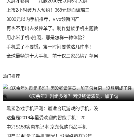
大屏才够爽——几款2000元以内6寸大屏
上市2小时破万人预约！369元镜面玻璃三
3000元以内手机推荐，vivo领衔国产
再也不用出去发传单了。制作魅族手机主题教
用小米手机5拍照，那是怎样一种体验？
手机丢了不要慌，第一时间要做这几件事！
全球最畅销十大手机：前十仅三家品牌？苹果
热门推荐
《庆余年》剧组多难？因没钱请演员，加了句
黑鲨游戏手机评测：最适合玩游戏的手机，没
这些是2019年最受欢迎的智能手机！20
中兴S158实惠笔记本 京东优购尚品手机
国产军用“量子手机”曝光！没网络照样发信